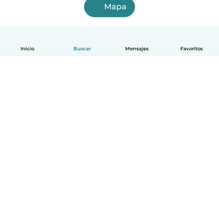
Mapa
Inicio
Buscar
Mensajes
Favoritos
Español
Cómo funciona
Ayuda
Términos y Privacidad
Precios
Datos de la empresa
Babysits para Empresas
Normas de la comunidad