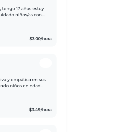
, tengo 17 años estoy
cuidado niños/as con
 a la vez, soy amable
$3.00/hora
tiva y empática en sus
dando niños en edad
Educación Inicial y
$3.49/hora