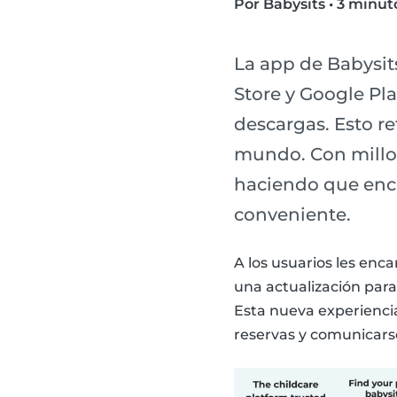
Por Babysits
•
3 minuto
La app de Babysit
Store y Google Pl
descargas. Esto re
mundo. Con millon
haciendo que encon
conveniente.
A los usuarios les enca
una actualización para
Esta nueva experiencia
reservas y comunicars