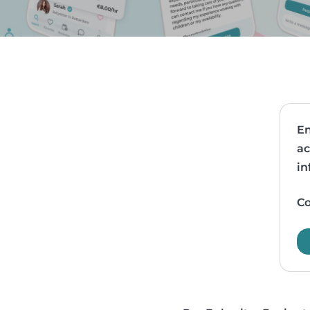
En
ac
in
Co