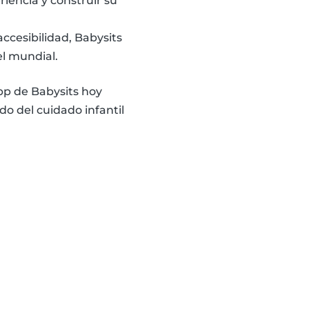
iencia y construir su
ccesibilidad, Babysits
el mundial.
app de Babysits hoy
o del cuidado infantil