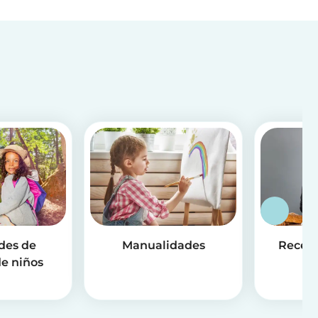
des de
Manualidades
Receta
e niños