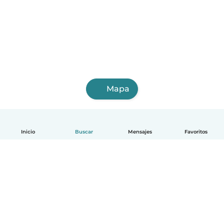
Mapa
Inicio
Buscar
Mensajes
Favoritos
Español
Cómo funciona
Ayuda
Términos y Privacidad