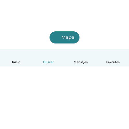
Mapa
Inicio
Buscar
Mensajes
Favoritos
Español
Cómo funciona
Ayuda
Términos y Privacidad
Precios
Datos de la empresa