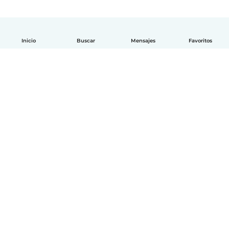
Inicio
Buscar
Mensajes
Favoritos
Español
Cómo funciona
Ayuda
Términos y Privacidad
Precios
Datos de la empresa
Babysits para Empresas
Normas de la comunidad