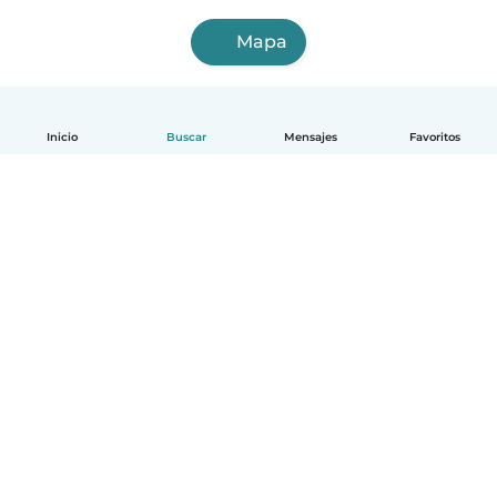
Mapa
Inicio
Buscar
Mensajes
Favoritos
Español
Cómo funciona
Ayuda
Términos y Privacidad
Precios
Datos de la empresa
Babysits para Empresas
Normas de la comunidad