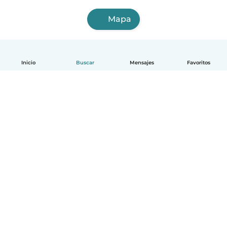
Mapa
Inicio
Buscar
Mensajes
Favoritos
Español
Cómo funciona
Ayuda
Términos y Privacidad
Precios
Datos de la empresa
Babysits para Empresas
Normas de la comunidad