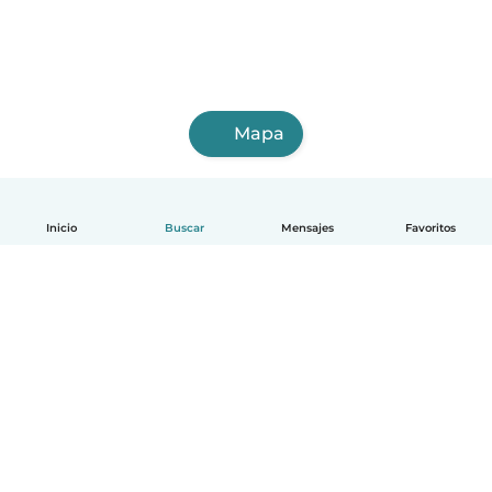
Mapa
Inicio
Buscar
Mensajes
Favoritos
Español
Cómo funciona
Ayuda
Términos y Privacidad
Precios
Datos de la empresa