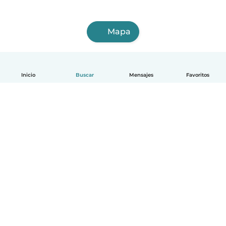
Mapa
Inicio
Buscar
Mensajes
Favoritos
Español
Cómo funciona
Ayuda
Términos y Privacidad
Precios
Datos de la empresa
Babysits para Empresas
Normas de la comunidad