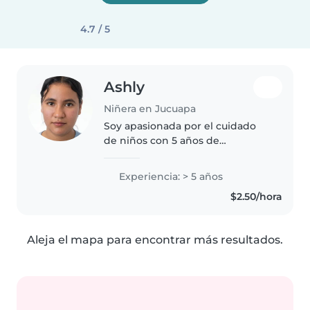
4.7 / 5
Ashly
Niñera en Jucuapa
Soy apasionada por el cuidado
de niños con 5 años de
experiencia cuidando bebés,
preescolares y adolescentes.
Experiencia: > 5 años
Disfruto dibujar, leer,
$2.50/hora
manualidades y música con los
pequeños. Me siento..
Aleja el mapa para encontrar más resultados.