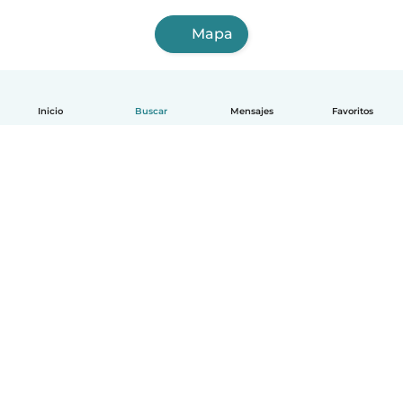
Mapa
Inicio
Buscar
Mensajes
Favoritos
Español
Cómo funciona
Ayuda
Términos y Privacidad
Precios
Datos de la empresa
Babysits para Empresas
Normas de la comunidad