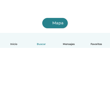
Mapa
Inicio
Buscar
Mensajes
Favoritos
Español
Cómo funciona
Ayuda
Términos y Privacidad
Precios
Datos de la empresa
Babysits para Empresas
Normas de la comunidad