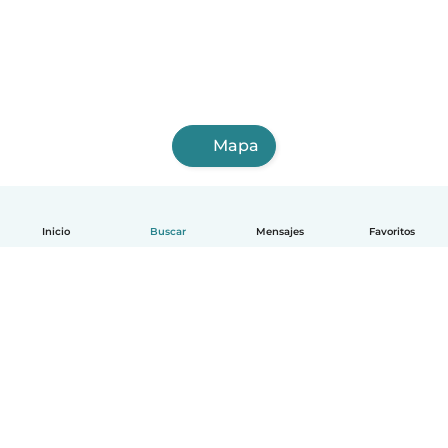
Mapa
Inicio
Buscar
Mensajes
Favoritos
Español
Cómo funciona
Ayuda
Términos y Privacidad
Precios
Datos de la empresa