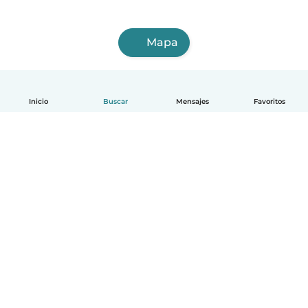
Mapa
Inicio
Buscar
Mensajes
Favoritos
Español
Cómo funciona
Ayuda
Términos y Privacidad
Precios
Datos de la empresa
Babysits para Empresas
Normas de la comunidad