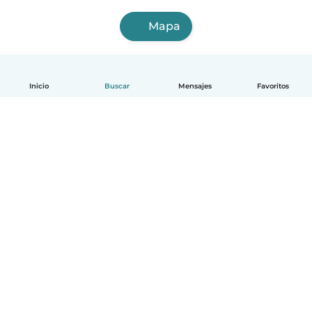
Mapa
Inicio
Buscar
Mensajes
Favoritos
Español
Cómo funciona
Ayuda
Términos y Privacidad
Precios
Datos de la empresa
Babysits para Empresas
Normas de la comunidad