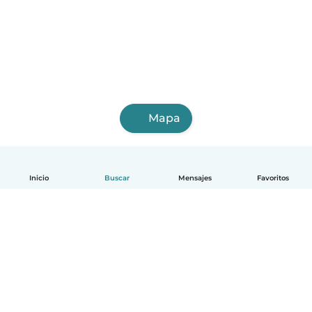
Mapa
Inicio
Buscar
Mensajes
Favoritos
Español
Cómo funciona
Ayuda
Términos y Privacidad