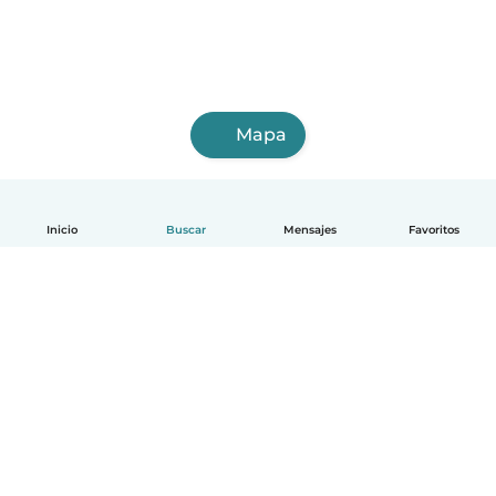
Mapa
Inicio
Buscar
Mensajes
Favoritos
Español
Cómo funciona
Ayuda
Términos y Privacidad
Precios
Datos de la empresa