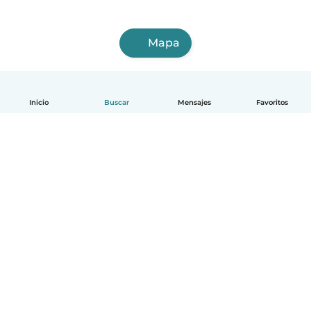
Mapa
Inicio
Buscar
Mensajes
Favoritos
Español
Cómo funciona
Ayuda
Términos y Privacidad
Precios
Datos de la empresa
Babysits para Empresas
Normas de la comunidad