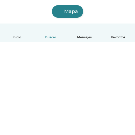
Mapa
Inicio
Buscar
Mensajes
Favoritos
Español
Cómo funciona
Ayuda
Términos y Privacidad
Precios
Datos de la empresa
Babysits para Empresas
Normas de la comunidad