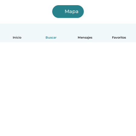
Mapa
Inicio
Buscar
Mensajes
Favoritos
Español
Cómo funciona
Ayuda
Términos y Privacidad
Precios
Datos de la empresa
Babysits para Empresas
Normas de la comunidad