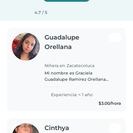
4.7 / 5
Guadalupe
Orellana
Niñera en Zacatecoluca
Mi nombre es Graciela
Guadalupe Ramirez Orellana
cuento con 21 años de edad soy
una persona responsable ante
Experiencia: < 1 año
todo también alegre divertida
$3.00/hora
me gusta pasar tiempo con
niñ@s soy estudiante..
Cinthya