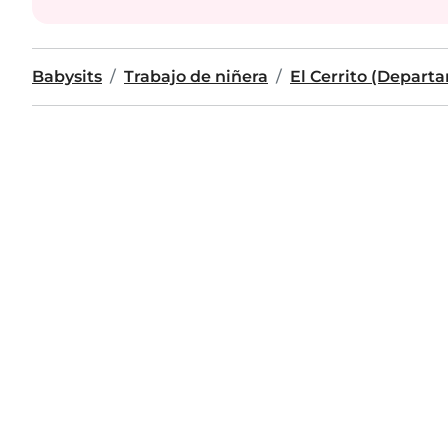
Babysits
Trabajo de niñera
El Cerrito (Depart