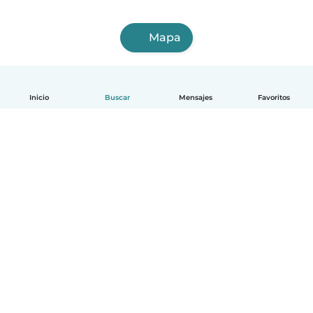
Mapa
Inicio
Buscar
Mensajes
Favoritos
Español
Cómo funciona
Ayuda
Términos y Privacidad
Precios
Datos de la empresa
Babysits para Empresas
Normas de la comunidad