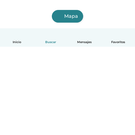
Mapa
Inicio
Buscar
Mensajes
Favoritos
Español
Cómo funciona
Ayuda
Términos y Privacidad
Precios
Datos de la empresa
Babysits para Empresas
Normas de la comunidad