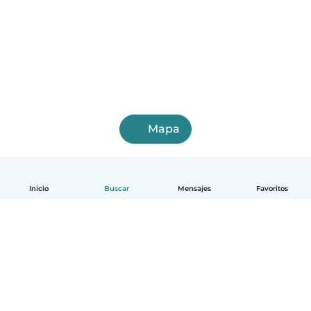
Mapa
Inicio
Buscar
Mensajes
Favoritos
Español
Cómo funciona
Ayuda
Términos y Privacidad