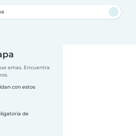
pa
apa
 que amas. Encuentra
nos.
idan con estos
ligatoria de