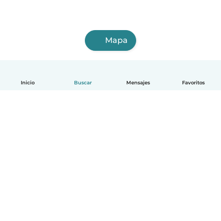
Mapa
Inicio
Buscar
Mensajes
Favoritos
Español
Cómo funciona
Ayuda
Términos y Privacidad
Precios
Datos de la empresa
Babysits para Empresas
Normas de la comunidad