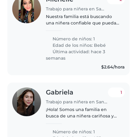
Trabajo para niñera en Santa Tecla
Nuestra familia está buscando
una niñera confiable que pueda
cuidar a nuestro niño uno de 3
meses Necesitamos una niñera
Número de niños: 1
que se sienta cómoda realizando
Edad de los niños:
Bebé
algunas tareas del hogar
Última actividad: hace 3
semanas
$2.64/hora
Gabriela
1
Trabajo para niñera en Santa Tecla
¡Hola! Somos una familia en
busca de una niñera cariñosa y
responsable para cuidar a
nuestro pequeño de 2 años.
Número de niños: 1
Nuestro hijo es muy juguetón y