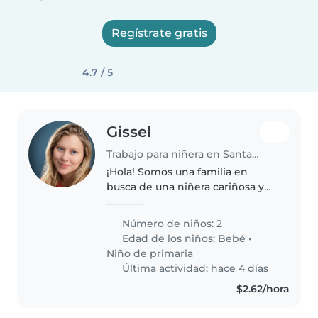
Regístrate gratis
4.7 / 5
Gissel
Trabajo para niñera en Santa Tecla
¡Hola! Somos una familia en
busca de una niñera cariñosa y
responsable para cuidar a
nuestros dos hijos, un bebé y un
Número de niños: 2
niño en edad escolar. Ambos son
Edad de los niños:
Bebé
•
muy energéticos, creativos e
Niño de primaria
inteligentes...
Última actividad: hace 4 días
$2.62/hora