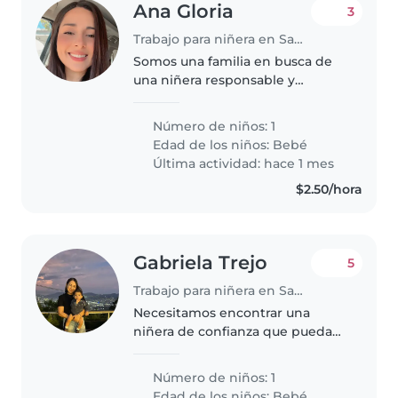
Ana Gloria
3
Trabajo para niñera en Santa Tecla
Somos una familia en busca de
una niñera responsable y
cariñosa para cuidar a nuestro
bebé, que es muy energético,
Número de niños: 1
juguetón y amigable.
Edad de los niños:
Bebé
Necesitamos a alguien cómodo/a
Última actividad: hace 1 mes
ayudando con..
$2.50/hora
Gabriela Trejo
5
Trabajo para niñera en Santa Tecla
Necesitamos encontrar una
niñera de confianza que pueda
cuidar de nuestro bebé curioso,
enérgico e inteligente.
Número de niños: 1
Buscamos a alguien con
Edad de los niños:
Bebé