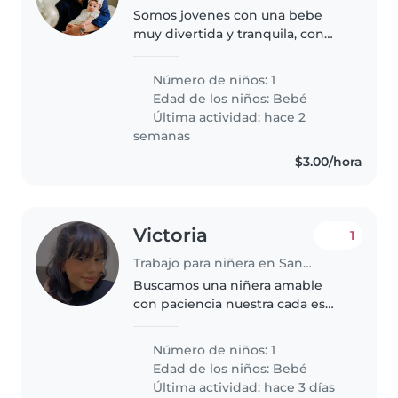
Somos jovenes con una bebe
muy divertida y tranquila, con
buen ambiente y respeto
Número de niños: 1
Edad de los niños:
Bebé
Última actividad: hace 2
semanas
$3.00/hora
Victoria
1
Trabajo para niñera en Santa Tecla
Buscamos una niñera amable
con paciencia nuestra cada es
pequeña Somos una familia de
tres ambos trabajamos de noche
Número de niños: 1
nuestro dia fijo es sabado y
Edad de los niños:
Bebé
domingo de descanso Nuestra
Última actividad: hace 3 días
bebe tiene..