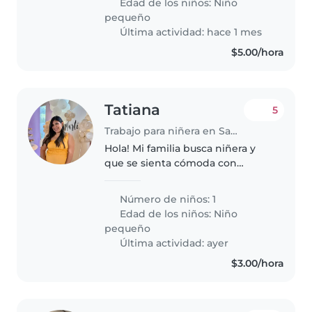
Edad de los niños:
Niño
curioso, y nos encantaría
pequeño
encontrar a..
Última actividad: hace 1 mes
$5.00/hora
Tatiana
5
Trabajo para niñera en Santa Tecla
Hola! Mi familia busca niñera y
que se sienta cómoda con
algunas tareas del hogar como
orden y cocina, mi hija tiene 4
Número de niños: 1
años y en la mañana sería de
Edad de los niños:
Niño
ordenar y limpiar casa, realizar..
pequeño
Última actividad: ayer
$3.00/hora