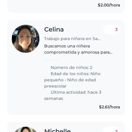
$2.00/hora
Celina
3
Trabajo para niñera en Santa Tecla
Buscamos una niñera
comprometida y amorosa para
nuestros dos pequeños: un niño
lleno de energía y una niña
Número de niños: 2
juguetona. Debe ser
Edad de los niños:
Niño
responsable, cariñosa y cómoda
pequeño
•
Niño de edad
cocinando y ayudando con..
preescolar
Última actividad: hace 3
semanas
$2.61/hora
Michelle
2