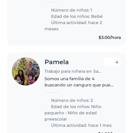
responsable para cuidar a
nuestra pequeño,un bebé lleno
Número de niños: 1
de energía, cariño e inteligencia.
Edad de los niños:
Bebé
Necesitamos a alguien que se
Última actividad: hace 2
sienta..
meses
$3.00/hora
Pamela
4
Trabajo para niñera en Santa Tecla
Somos una familia de 4
buscando un canguro que pueda
cuidar de nuestras dos hijas
cariñosas, energéticas y muy
Número de niños: 2
creativas, una en edad
Edad de los niños:
Niño
preescolar y otra en edad de
pequeño
•
Niño de edad
guardería. Esperamos..
preescolar
Última actividad: hace 1 mes