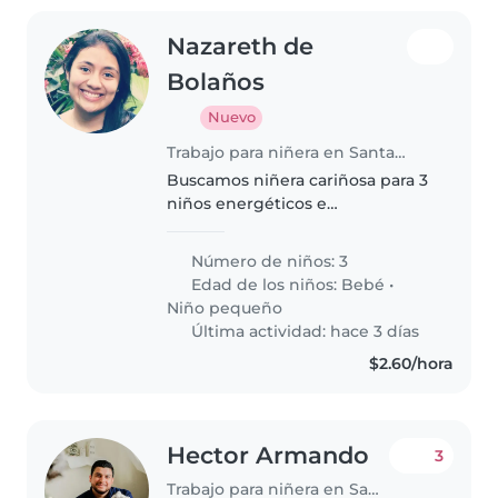
Nazareth de
Bolaños
Nuevo
Trabajo para niñera en Santa Tecla
Buscamos niñera cariñosa para 3
niños energéticos e
independientes, de 1 y 3 años.
Que disfrute cocinar y ayudar
Número de niños: 3
con tareas del hogar.
Edad de los niños:
Bebé
•
Contactanos para coordinar.
Niño pequeño
Última actividad: hace 3 días
$2.60/hora
Hector Armando
3
Trabajo para niñera en Santa Tecla