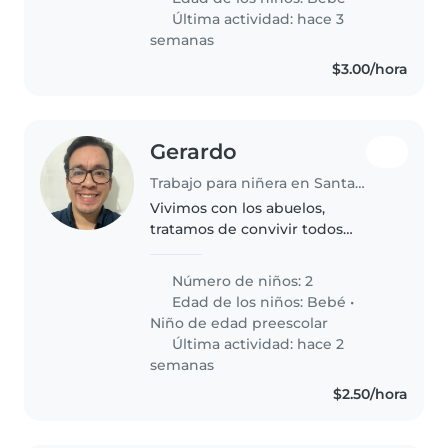
experiencia que se sienta
Última actividad: hace 3
cómoda realizando algunas..
semanas
$3.00/hora
Gerardo
Trabajo para niñera en Santa Tecla
Vivimos con los abuelos,
tratamos de convivir todos
juntos, cada uno de nosotros es
pilar fundamental, por lo que
Número de niños: 2
necesitamos a alguien que nos
Edad de los niños:
Bebé
•
ayude con nuestros hijos
Niño de edad preescolar
Última actividad: hace 2
semanas
$2.50/hora