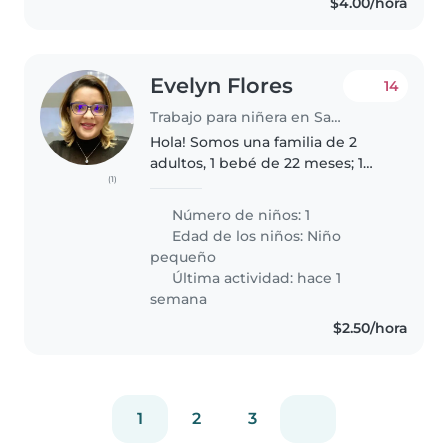
$4.00/hora
Evelyn Flores
14
Trabajo para niñera en Santa Tecla
Hola! Somos una familia de 2
adultos, 1 bebé de 22 meses; 1
(1)
perrito mayor. Estamos
buscando a una niñera de
Número de niños: 1
confianza que pueda cuidar a
Edad de los niños:
Niño
nuestra niña energética y
pequeño
curiosa. Nos interesa..
Última actividad: hace 1
semana
$2.50/hora
1
2
3