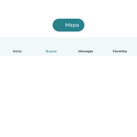
Mapa
Inicio
Buscar
Mensajes
Favoritos
Español
Cómo funciona
Ayuda
Términos y Privacidad
Precios
Datos de la empresa
Babysits para Empresas
Normas de la comunidad