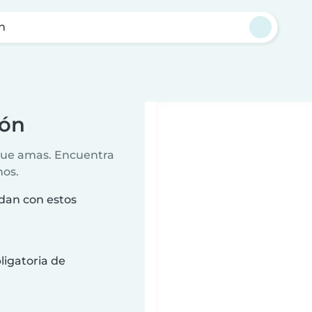
n
lón
 que amas. Encuentra
nos.
idan con estos
ligatoria de