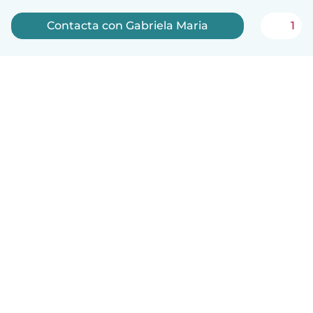
Contacta con Gabriela Maria
1
Español
Cómo funciona
Ayuda
Términos y Privacidad
Precios
Datos de la empresa
Babysits para Empresas
Normas de la comunidad