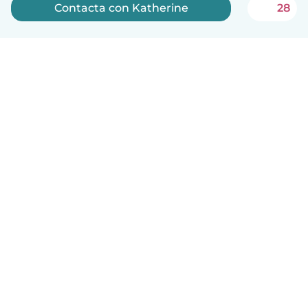
Contacta con Katherine
28
Español
Cómo funciona
Ayuda
Términos y Privacidad
Precios
Datos de la empresa
Babysits para Empresas
Normas de la comunidad