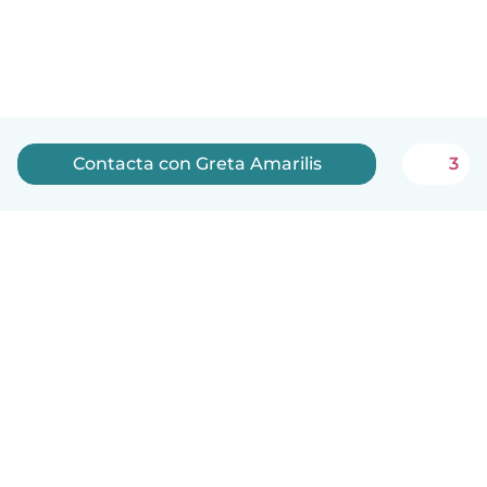
Contacta con Greta Amarilis
3
Español
Cómo funciona
Ayuda
Términos y Privacidad
Precios
Datos de la empresa