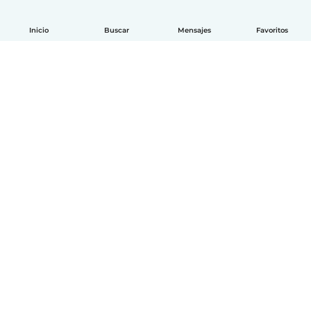
Inicio
Buscar
Mensajes
Favoritos
Español
Cómo funciona
Ayuda
Términos y Privacidad
Precios
Datos de la empresa
Babysits para Empresas
Normas de la comunidad