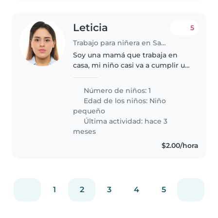
Leticia
5
Trabajo para niñera en San Salvador
Soy una mamá que trabaja en
casa, mi niño casi va a cumplir un
año y le gusta mucho jugar.
Estoy buscando a alguien que
Número de niños: 1
me ayude por las mañanas,
Edad de los niños:
Niño
necesitamos una persona
pequeño
cariñosa y..
Última actividad: hace 3
meses
$2.00/hora
1
2
3
4
5