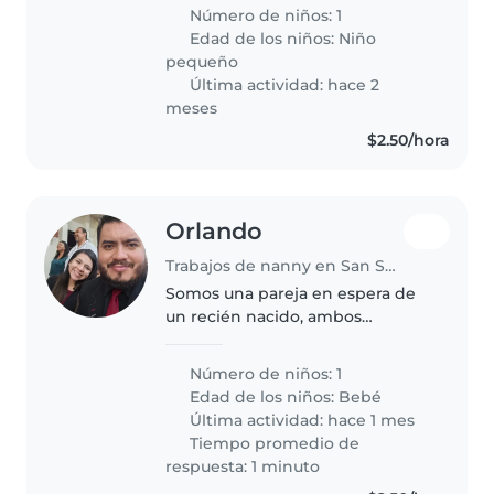
eso se requiere la ayuda de una
Número de niños: 1
nanny para el apoyo de el cuido
Edad de los niños:
Niño
de el niño.
pequeño
Última actividad: hace 2
meses
$2.50/hora
Orlando
Trabajos de nanny en San Salvador
Somos una pareja en espera de
un recién nacido, ambos
trabajamos :) y deseamos una
persona amorosa, responsable y
Número de niños: 1
grandiosa para contribuir al
Edad de los niños:
Bebé
cuidado, desarrollo y crecimiento
Última actividad: hace 1 mes
del..
Tiempo promedio de
respuesta: 1 minuto