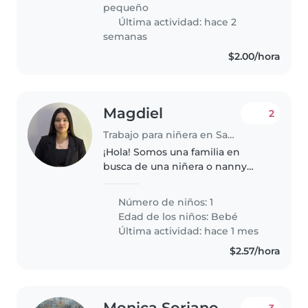
ayude un finde si y un finde no,
pequeño
con..
Última actividad: hace 2
semanas
$2.00/hora
Magdiel
2
Trabajo para niñera en San Miguel
¡Hola! Somos una familia en
busca de una niñera o nanny
cariñosa y responsable para
nuestro bebé. Nuestro pequeño
Número de niños: 1
es muy energético, curioso y
Edad de los niños:
Bebé
juguetón, y necesitamos a
Última actividad: hace 1 mes
alguien que..
$2.57/hora
Monica Soriano
3