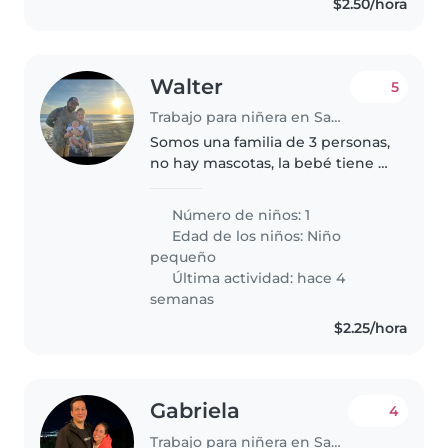
$2.50/hora
Walter
5
Trabajo para niñera en San Salvador
Somos una familia de 3 personas,
no hay mascotas, la bebé tiene 2
años y medio, va a la escuela
durante la mañana y juega
Número de niños: 1
mucho en casa. El papá tiene
Edad de los niños:
Niño
horarios rotativos y la mamá..
pequeño
Última actividad: hace 4
semanas
$2.25/hora
Gabriela
4
Trabajo para niñera en San Salvador