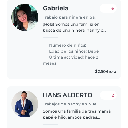
Gabriela
6
Trabajo para niñera en San Salvador
¡Hola! Somos una familia en
busca de una niñera, nanny o
cuidador(a) para nuestro bebé
enérgico, juguetón y curioso.
Número de niños: 1
Necesitamos a alguien cómodo/a
Edad de los niños:
Bebé
con tareas del hogar y que
Última actividad: hace 2
hable..
meses
$2.50/hora
HANS ALBERTO
2
Trabajos de nanny en Nuevo Cuscatlán
Somos una familia de tres mamá,
papá e hijo, ambos padres
trabajan por la tarde y noche, por