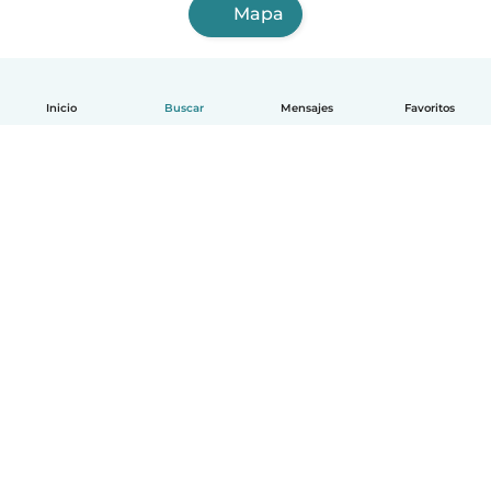
Mapa
Inicio
Buscar
Mensajes
Favoritos
Español
Cómo funciona
Ayuda
Términos y Privacidad
Precios
Datos de la empresa
Babysits para Empresas
Normas de la comunidad