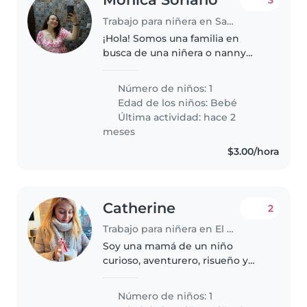
Trabajo para niñera en Santa Tecla
¡Hola! Somos una familia en
busca de una niñera o nanny
responsable para cuidar a
nuestra pequeño,un bebé lleno
Número de niños: 1
de energía, cariño e inteligencia.
Edad de los niños:
Bebé
Necesitamos a alguien que se
Última actividad: hace 2
sienta..
meses
$3.00/hora
Catherine
2
Trabajo para niñera en El Barillo
Soy una mamá de un niño
curioso, aventurero, risueño y
juguetón en busca de una niñera
con experiencia en cuidados de
Número de niños: 1
niños pequeños, que sea