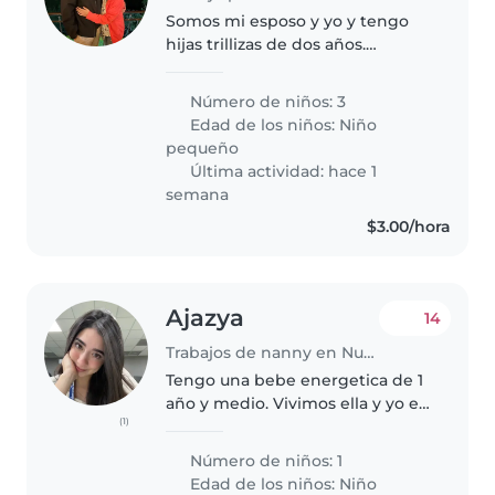
Somos mi esposo y yo y tengo
hijas trillizas de dos años.
Mayormente es pasar tiempo
con ellas. Tengo una cocinera
Número de niños: 3
que ayuda con las comidas. El
Edad de los niños:
Niño
trabajo sería de cuidar a mis
pequeño
hijas..
Última actividad: hace 1
semana
$3.00/hora
Ajazya
14
Trabajos de nanny en Nuevo Cuscatlán
Tengo una bebe energetica de 1
año y medio. Vivimos ella y yo en
(1)
un apartamento un poco
pequeño en Nuevo Cuscatlán y
Número de niños: 1
buscamos una nanita que nos
Edad de los niños:
Niño