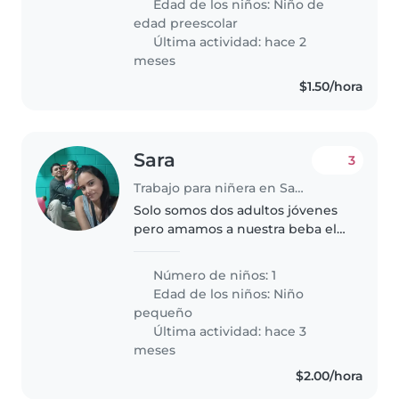
Edad de los niños:
Niño de
amorosa con los niños,
edad preescolar
responsable, respetuosa,..
Última actividad: hace 2
meses
$1.50/hora
Sara
3
Trabajo para niñera en San Salvador
Solo somos dos adultos jóvenes
pero amamos a nuestra beba ella
tiene tres años pero es muy
divertida , nuestra casa es
Número de niños: 1
pequeña pero muy delicada y
Edad de los niños:
Niño
nuestros perritos muy amigables
pequeño
son..
Última actividad: hace 3
meses
$2.00/hora