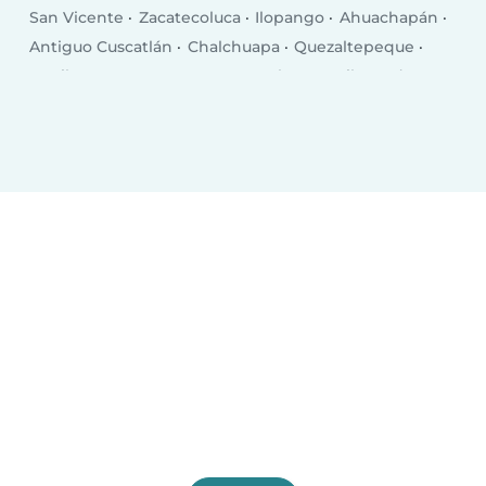
San Vicente
Zacatecoluca
Ilopango
Ahuachapán
Antiguo Cuscatlán
Chalchuapa
Quezaltepeque
Aguilares
Sensuntepeque
Izalco
La Libertad
Sonzacate
Zaragoza