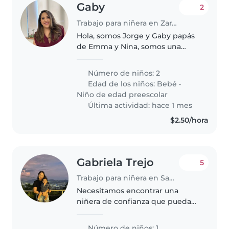
Gaby
2
Trabajo para niñera en Zaragoza
Hola, somos Jorge y Gaby papás
de Emma y Nina, somos una
familia que anda buscando
apoyo en casa especialmente
Número de niños: 2
cuidando de nuestras dos hijas.
Edad de los niños:
Bebé
•
Emma tiene 4 años y va al kinder
Niño de edad preescolar
toda..
Última actividad: hace 1 mes
$2.50/hora
Gabriela Trejo
5
Trabajo para niñera en Santa Tecla
Necesitamos encontrar una
niñera de confianza que pueda
cuidar de nuestro bebé curioso,
enérgico e inteligente.
Número de niños: 1