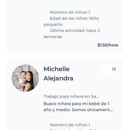
Número de niños: 1
Edad de los niños:
Niño
pequeño
Última actividad: hace 2
semanas
$1.50/hora
Michelle
13
Alejandra
Trabajo para niñera en San Salvador
Busco niñera para mi bebé de 1
año y medio. Somos únicamente
mi bebé y yo, busco alguien que
le encanten los niños, tenga
Número de niños: 1
paciencia y quiera trabajar.