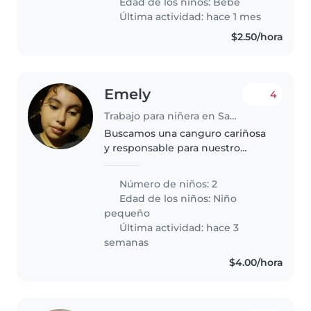
Edad de los niños:
Bebé
Última actividad: hace 1 mes
$2.50/hora
Emely
4
Trabajo para niñera en San Salvador
Buscamos una canguro cariñosa
y responsable para nuestro
pequeño de 3 años. Queremos a
alguien que sepa ayudar con las
Número de niños: 2
tareas y le guste jugar, y que
Edad de los niños:
Niño
pueda cuidarlo en nuestro
pequeño
hogar...
Última actividad: hace 3
semanas
$4.00/hora