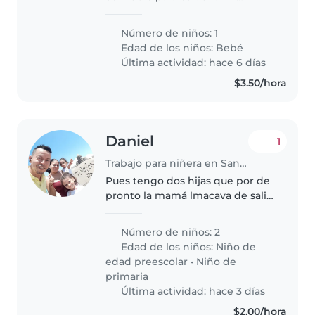
pequeño energético de
alrededor de un año. Ideal si
Número de niños: 1
tiene experiencia con bebés
Edad de los niños:
Bebé
juguetones y amigables. ¡Gracias
Última actividad: hace 6 días
por contactarme..
$3.50/hora
Daniel
1
Trabajo para niñera en San Salvador
Pues tengo dos hijas que por de
pronto la mamá lmacava de salir
del hospital que no hay nadie
con quien las cuide les dé de
Número de niños: 2
comer yo pago microbus para la
Edad de los niños:
Niño de
escuela a deja e ir atarer..
edad preescolar
•
Niño de
primaria
Última actividad: hace 3 días
$2.00/hora