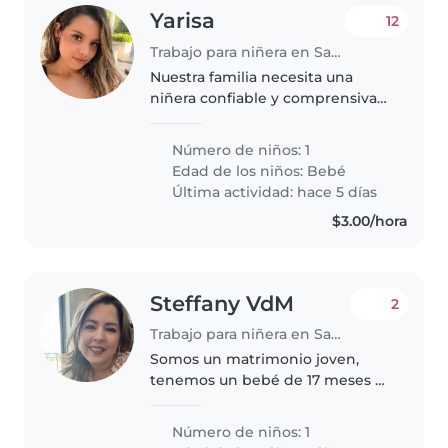
Yarisa
12
Trabajo para niñera en San Salvador
Nuestra familia necesita una
niñera confiable y comprensiva
que pueda cuidar de nuestro
bebé curioso, enérgico y
Número de niños: 1
hablador. Estamos buscando
Edad de los niños:
Bebé
alguien que se sienta cómodo/a
Última actividad: hace 5 días
realizando..
$3.00/hora
Steffany VdM
2
Trabajo para niñera en San Salvador
Somos un matrimonio joven,
tenemos un bebé de 17 meses y
un mini schnauzer de 3.5años,
vivimos en apartamento, somos
Número de niños: 1
cristianos y amamos el tiempo