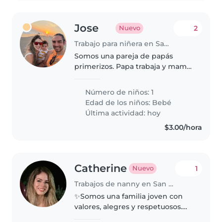
Jose
2
Nuevo
Trabajo para niñera en San Salvador
Somos una pareja de papás
primerizos. Papa trabaja y mamá
está en casa. Nos gusta mucho la
naturaleza y buscamos poder
Número de niños: 1
ofrecer una oportunidad de
Edad de los niños:
Bebé
largo plazo. Buscamos alguien
Última actividad: hoy
que..
$3.00/hora
Catherine
1
Nuevo
Trabajos de nanny en San Salvador
✨Somos una familia joven con
valores, alegres y respetuosos.
Nuestra familia esta formada por