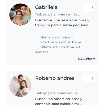
Gabriiela
2
Trabajo para niñera en San Salvador
Buscamos una niñera cariñosa y
tranquila para nuestra pequeño
bebé. Le encantan los niños
calmados y amigables.
Número de niños: 1
Preferimos que sea responsable
Edad de los niños:
Bebé
y con experiencia en bebés.
Última actividad: hace 1
¿Podemos..
semana
$3.50/hora
Roberto andres
5
Trabajo para niñera en San Salvador
Busco una niñera cariñosa y
confiable para cuidar a mi