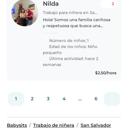
Nilda
2
Trabajo para niñera en San Salvador
Hola! Somos una familia cariñosa
y respetuosa que busca una
niñera responsable y amorosa
para cuidar a nuestro bebé de 1
Número de niños: 1
año. Buscamos a alguien
Edad de los niños:
Niño
paciente, de confianza y con
pequeño
experiencia..
Última actividad: hace 2
semanas
$2.50/hora
1
2
3
4
...
6
Babysits
Trabajo de niñera
San Salvador