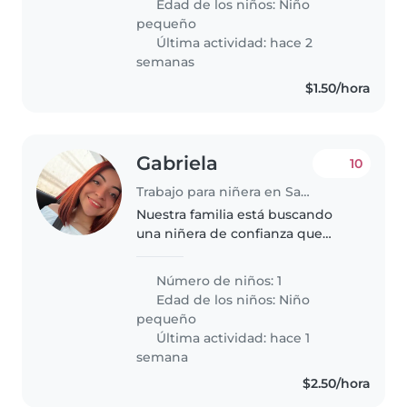
Edad de los niños:
Niño
en familia, buscamos alguien
pequeño
que..
Última actividad: hace 2
semanas
$1.50/hora
Gabriela
10
Trabajo para niñera en San Salvador
Nuestra familia está buscando
una niñera de confianza que
pueda cuidar de nuestro
pequeño de 2 años. Necesitamos
Número de niños: 1
alguien que se sienta cómodo/a
Edad de los niños:
Niño
cocinando y realizando algunas
pequeño
tareas..
Última actividad: hace 1
semana
$2.50/hora