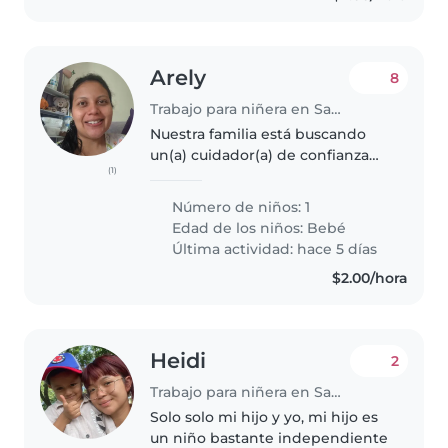
Arely
8
Trabajo para niñera en San Salvador
Nuestra familia está buscando
un(a) cuidador(a) de confianza
(1)
para cuidar a nuestra pequeña
de 4 meses Necesitamos alguien
Número de niños: 1
que esté cómodo(a) con
Edad de los niños:
Bebé
mascotas y con realizar algunas
Última actividad: hace 5 días
tareas..
$2.00/hora
Heidi
2
Trabajo para niñera en San Salvador
Solo solo mi hijo y yo, mi hijo es
un niño bastante independiente