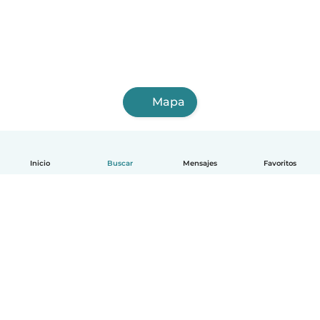
Mapa
Inicio
Buscar
Mensajes
Favoritos
Español
Cómo funciona
Ayuda
Términos y Privacidad
Precios
Datos de la empresa