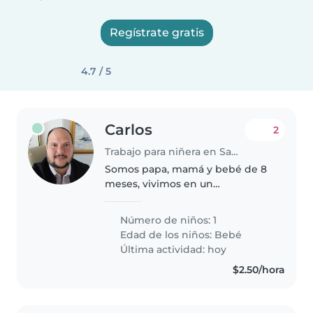
Regístrate gratis
4.7 / 5
Carlos
2
Trabajo para niñera en San Salvador
Somos papa, mamá y bebé de 8
meses, vivimos en un
apartamento pequeño con 2
cuartos, un cuarto exclusivo para
Número de niños: 1
la bebé, somos atentos, catolicos,
Edad de los niños:
Bebé
respetuosos y serviciales
Última actividad: hoy
$2.50/hora