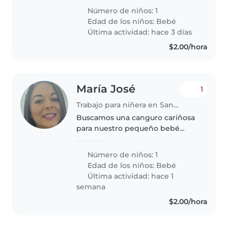
dos adultos (mamá y papá) un
Número de niños: 1
bebe de 6 meses y un perrito
Edad de los niños:
Bebé
pequeño. Queremos tener una..
Última actividad: hace 3 días
$2.00/hora
María José
1
Trabajo para niñera en San Salvador
Buscamos una canguro cariñosa
para nuestro pequeño bebé
lleno de energía. Necesitamos
alguien que sepa cocinar y hacer
Número de niños: 1
algunas labores del hogar con
Edad de los niños:
Bebé
total confianza. ¿Tienes
Última actividad: hace 1
experiencia..
semana
$2.00/hora