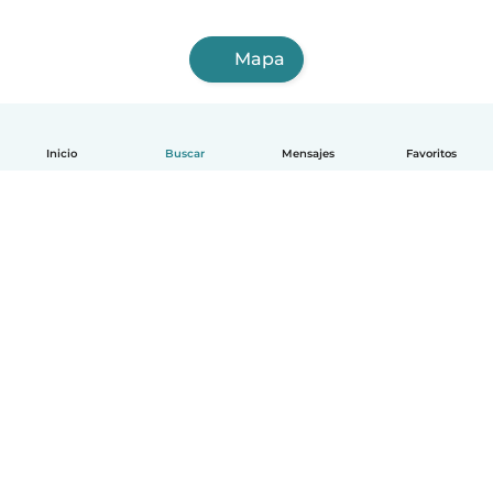
Mapa
Inicio
Buscar
Mensajes
Favoritos
Español
Cómo funciona
Ayuda
Términos y Privacidad
Precios
Datos de la empresa
Babysits para Empresas
Normas de la comunidad