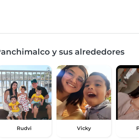
Panchimalco y sus alrededores
Rudvi
Vicky
P