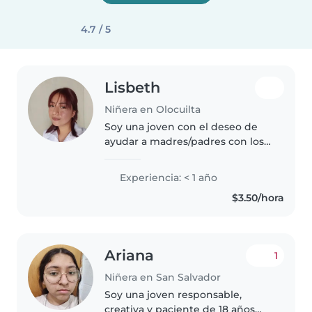
4.7 / 5
Lisbeth
Niñera en Olocuilta
Soy una joven con el deseo de
ayudar a madres/padres con los
cuidados del niño. Soy
entusiasta, divertida, paciente y
Experiencia: < 1 año
comprensiva. He cuidado de mi
$3.50/hora
sobrina de 1 año y entiendo las..
Ariana
1
Niñera en San Salvador
Soy una joven responsable,
creativa y paciente de 18 años