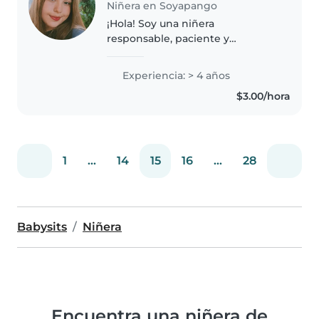
Niñera en Soyapango
¡Hola! Soy una niñera
responsable, paciente y
amigable con 4 años de
experiencia cuidando niños en
Experiencia: > 4 años
edad de preescolar y primaria.
$3.00/hora
Me encanta dibujar, hacer
manualidades, tocar música..
1
...
14
15
16
...
28
Babysits
Niñera
Encuentra una niñera de