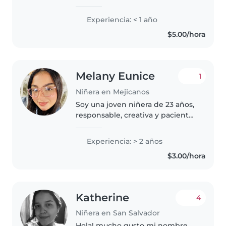
paciente con experiencia
cuidando niños de todas las
Experiencia: < 1 año
edades. Aunque soy nueva en el
$5.00/hora
cuidado infantil profesional,
tengo experiencia valiosa..
Melany Eunice
1
Niñera en Mejicanos
Soy una joven niñera de 23 años,
responsable, creativa y paciente.
Tengo 1 año de experiencia
cuidando niños de todas las
Experiencia: > 2 años
edades, incluyendo preescolares,
$3.00/hora
escolares y adolescentes...
Katherine
4
Niñera en San Salvador
Hola! mucho gusto mi nombre