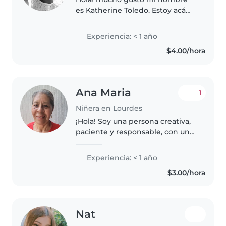
es Katherine Toledo. Estoy acá
para poder brindar mis servicios
a la familia que lo necesite. Soy
Experiencia: < 1 año
una persona tranquila, honesta y
$4.00/hora
trabajadora aparte que..
Ana Maria
1
Niñera en Lourdes
¡Hola! Soy una persona creativa,
paciente y responsable, con una
licenciatura en enfermería.
Tengo experiencia en el cuidado
Experiencia: < 1 año
de niños de todas las edades y
$3.00/hora
con necesidades especiales...
Nat