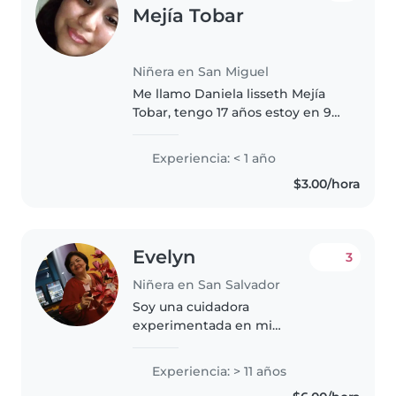
Mejía Tobar
Niñera en San Miguel
Me llamo Daniela lisseth Mejía
Tobar, tengo 17 años estoy en 9
grado, soy responsable, ya eh
cuidado niños/as con
Experiencia: < 1 año
bipolaridad, he cuidado cuatro
$3.00/hora
niños a la vez, soy amable
paciente..
Evelyn
3
Niñera en San Salvador
Soy una cuidadora
experimentada en mi
cincuentena con 11 años de
experiencia cuidando de niños
Experiencia: > 11 años
pequeños y en edad preescolar.