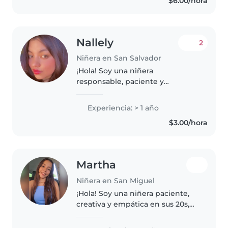
$6.00/hora
Hablo español y disfruto de
actividades como dibujar,..
Nallely
2
Niñera en San Salvador
¡Hola! Soy una niñera
responsable, paciente y
amigable tengo 22 años con
experiencia en el cuidado de
Experiencia: > 1 año
niños de todas las edades. Tengo
$3.00/hora
un año de experiencia y me
encanta leer, hacer..
Martha
Niñera en San Miguel
¡Hola! Soy una niñera paciente,
creativa y empática en sus 20s,
con 2 años de experiencia
cuidando niños en edad