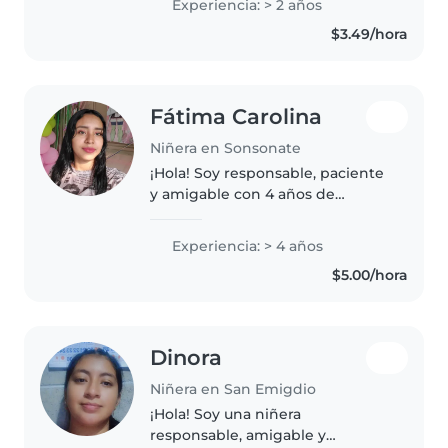
Experiencia: > 2 años
preescolar. Tengo una formación
$3.49/hora
en Educación Inicial y Parvularia,..
Fátima Carolina
Niñera en Sonsonate
¡Hola! Soy responsable, paciente
y amigable con 4 años de
experiencia cuidando niños
pequeños. Me encanta dibujar,
Experiencia: > 4 años
leer cuentos, hacer
$5.00/hora
manualidades y jugar. También
puedo ayudar con..
Dinora
Niñera en San Emigdio
¡Hola! Soy una niñera
responsable, amigable y