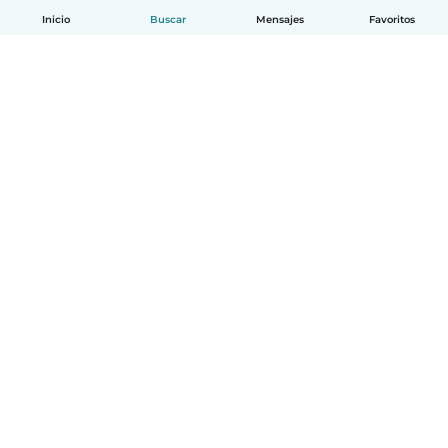
Inicio
Buscar
Mensajes
Favoritos
Español
Cómo funciona
Ayuda
Términos y Privacidad
Precios
Datos de la empresa
Babysits para Empresas
Normas de la comunidad
© Babysits B.V.