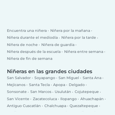
Encuentra una niñera
Niñera por la mañana
Niñera durante el mediodía
Niñera por la tarde
Niñera de noche
Niñera de guardia
Niñera después de la escuela
Niñera entre semana
Niñera de fin de semana
Niñeras en las grandes ciudades
San Salvador
Soyapango
San Miguel
Santa Ana
Mejicanos
Santa Tecla
Apopa
Delgado
Sonsonate
San Marcos
Usulután
Cojutepeque
San Vicente
Zacatecoluca
Ilopango
Ahuachapán
Antiguo Cuscatlán
Chalchuapa
Quezaltepeque
Aguilares
Sensuntepeque
Izalco
La Libertad