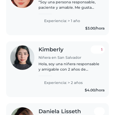
“Soy una persona responsable,
paciente y amable. Me gusta
cuidar y ayudar a los niños,
brindarles atención, cariño y
Experiencia: > 1 año
hacer que se sientan seguros y
$3.00/hora
cómodos. Me considero alguien
tranquila,..
Kimberly
1
Niñera en San Salvador
Hola, soy una niñera responsable
y amigable con 2 años de
experiencia cuidando bebés y
niños pequeños. Me encanta
Experiencia: > 2 años
dibujar, leer cuentos y hacer
$4.00/hora
manualidades con los niños.
También..
Daniela Lisseth