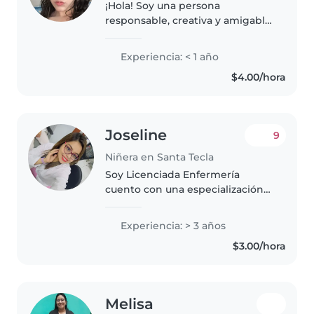
¡Hola! Soy una persona
responsable, creativa y amigable.
Actualmente, estoy cursando
una licenciatura en psicología.
Experiencia: < 1 año
Me encanta dibujar, leer libros
$4.00/hora
Además, estoy cómoda con
mascotas,..
Joseline
9
Niñera en Santa Tecla
Soy Licenciada Enfermería
cuento con una especialización
en Cuidado de recién nacido
impartido por el seguro social de
Experiencia: > 3 años
El Salvador tengo 30 años de
$3.00/hora
edad, soy una persona muy
responsable..
Melisa