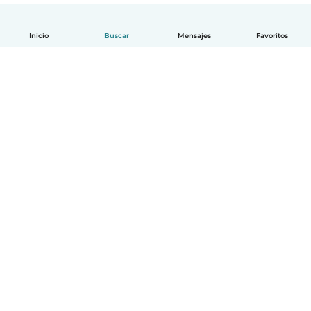
Inicio
Buscar
Mensajes
Favoritos
Español
Cómo funciona
Ayuda
Términos y Privacidad
Precios
Datos de la empresa
Babysits para Empresas
Normas de la comunidad
© Babysits B.V.