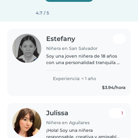
4.7 / 5
Estefany
Niñera en San Salvador
Soy una joven niñera de 18 años
con una personalidad tranquila y
responsable. Aunque no tengo
mucha experiencia, me apasiona
Experiencia: < 1 año
trabajar con niños y estoy
$3.94/hora
ansiosa por aprender y crecer..
Julissa
1
Niñera en Aguilares
¡Hola! Soy una niñera
responsable, creativa y amigable