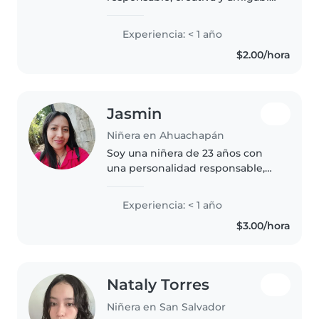
en sus 20s. Tengo experiencia
con niños de todas las edades y
Experiencia: < 1 año
disfruto de actividades como
$2.00/hora
dibujar, música y juegos. Estoy
cómoda..
Jasmin
Niñera en Ahuachapán
Soy una niñera de 23 años con
una personalidad responsable,
divertida y paciente. Aunque no
tengo experiencia previa, estoy
Experiencia: < 1 año
emocionada de cuidar a niños de
$3.00/hora
todas las edades, incluyendo..
Nataly Torres
Niñera en San Salvador