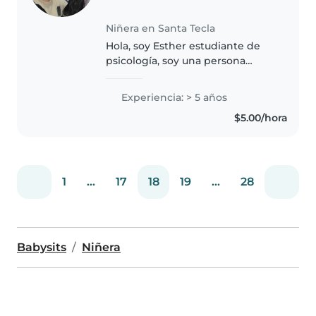
Niñera en Santa Tecla
Hola, soy Esther estudiante de
psicología, soy una persona
responsable, paciente y cariñosa,
muy comprometida al cuidado,
Experiencia: > 5 años
trato y bienestar de los niños, me
$5.00/hora
gusta brindar un ambiente..
1
...
17
18
19
...
28
Babysits
Niñera