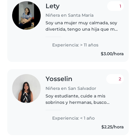
Lety
1
Niñera en Santa María
Soy una mujer muy calmada, soy
divertida, tengo una hija que me
ayuda ah como ser mejor en
todo esto, soy una persona muy
Experiencia: > 11 años
honrada y sobre todo muy
$3.00/hora
cuidadosa
Yosselin
2
Niñera en San Salvador
Soy estudiante, cuide a mis
sobrinos y hermanas, busco
sacarme un extra.
Experiencia: < 1 año
$2.25/hora