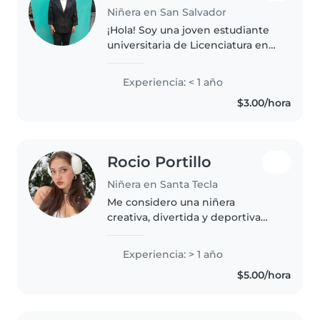
Niñera en San Salvador
¡Hola! Soy una joven estudiante
universitaria de Licenciatura en
Psicologia interesada por el
cuidado de niños, tengo
Experiencia: < 1 año
experiencia con niños en edad
$3.00/hora
preescolar. Me encanta leer
cuentos,..
Rocio Portillo
Niñera en Santa Tecla
Me considero una niñera
creativa, divertida y deportiva
con 1 año de experiencia
cuidando niños de todas las
Experiencia: > 1 año
edades, incluyendo bebés,
$5.00/hora
preescolares, escolares y niños
pequeños. Actualmente..