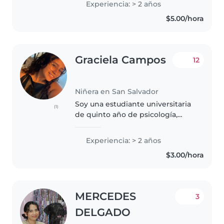
Experiencia: > 2 años
dibujar, música y jugar con los
$5.00/hora
niños. Estoy cómoda con
mascotas..
Graciela Campos
12
Niñera en San Salvador
Soy una estudiante universitaria
(1)
de quinto año de psicología,
busco un empleo de medio
tiempo, tengo 22 años de edad y
Experiencia: > 2 años
me gusta conocer lugares
$3.00/hora
nuevos, actividades al aire libre
y..
MERCEDES
3
DELGADO