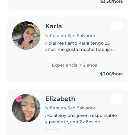
$3.50/hora
empática. Puedo ayudar con
dibujo,..
Karla
Niñera en San Salvador
Hola! Me llamo Karla tengo 25
años, me gusta mucho trabajar
con niños y niñas, soy muy
paciente y dinámica, me gusta
Experiencia: > 2 años
mucho jugar con ellos. He tenido
$3.00/hora
diversas experiencias con
bebés,..
Elizabeth
Niñera en San Salvador
¡Hola! Soy una joven responsable
y paciente, con 2 años de
experiencia cuidando niños de
todas las edades. Me encanta