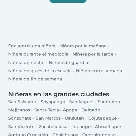
Encuentra una niñera
Niñera por la mañana
Niñera durante el mediodía
Niñera por la tarde
Niñera de noche
Niñera de guardia
Niñera después de la escuela
Niñera entre semana
Niñera de fin de semana
Niñeras en las grandes ciudades
San Salvador
Soyapango
San Miguel
Santa Ana
Mejicanos
Santa Tecla
Apopa
Delgado
Sonsonate
San Marcos
Usulután
Cojutepeque
San Vicente
Zacatecoluca
Ilopango
Ahuachapán
Antiguo Cuscatlán
Chalchuapa
Quezaltepeque