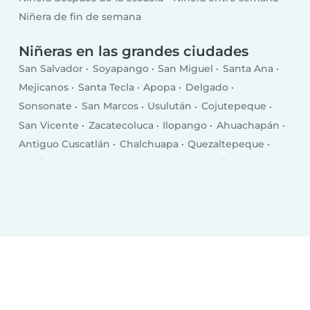
Niñera de fin de semana
Niñeras en las grandes ciudades
San Salvador
Soyapango
San Miguel
Santa Ana
Mejicanos
Santa Tecla
Apopa
Delgado
Sonsonate
San Marcos
Usulután
Cojutepeque
San Vicente
Zacatecoluca
Ilopango
Ahuachapán
Antiguo Cuscatlán
Chalchuapa
Quezaltepeque
Aguilares
Sensuntepeque
Izalco
La Libertad
Sonzacate
Zaragoza