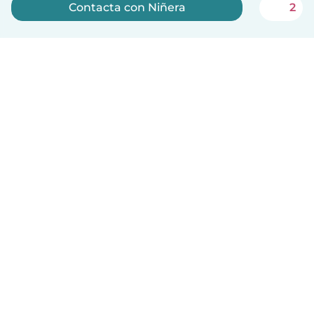
Contacta con Niñera
2
Regístrate ahora
Español
Cómo funciona
Ayuda
Términos y Privacidad
Precios
Datos de la empresa
Babysits para Empresas
Normas de la comunidad