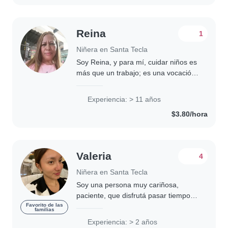
Reina
1
Niñera en Santa Tecla
Soy Reina, y para mí, cuidar niños es
más que un trabajo; es una vocación
que llevo en el corazón. Con más de
20 años de experiencia, he tenido la
Experiencia: > 11 años
alegría de acompañar a muchos
$3.80/hora
pequeños..
Valeria
4
Niñera en Santa Tecla
Soy una persona muy cariñosa,
paciente, que disfrutá pasar tiempo
con los niños, escucharlos, jugar con
Favorito de las
familias
ellos y hacerlos sentir cuidados y
Experiencia: > 2 años
seguros. Para mí, lo más importante