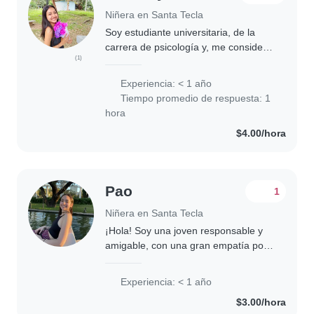
Niñera en Santa Tecla
Soy estudiante universitaria, de la
carrera de psicología y, me considero
(1)
buena para el cuidado de los niños ya
que soy hermana mayor de dos
Experiencia: < 1 año
niños, uno de 13 años y otra de 9,
Tiempo promedio de respuesta: 1
dónde..
hora
$4.00/hora
Pao
1
Niñera en Santa Tecla
¡Hola! Soy una joven responsable y
amigable, con una gran empatía por
los niños. Actualmente estoy en mi
cuarto año de universidad y estoy
Experiencia: < 1 año
buscando oportunidades para cuidar
$3.00/hora
niños..