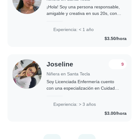
¡Hola! Soy una persona responsable,
amigable y creativa en sus 20s, con
formación en enfermería. Aunque
recién comienzo en el cuidado
Experiencia: < 1 año
infantil, adoro leer, hacer
$3.50/hora
manualidades y jugar..
Joseline
9
Niñera en Santa Tecla
Soy Licenciada Enfermería cuento
con una especialización en Cuidado
de recién nacido impartido por el
seguro social de El Salvador tengo 30
Experiencia: > 3 años
años de edad, soy una persona muy
$3.00/hora
responsable..