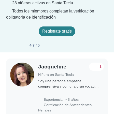
28 niñeras activas en Santa Tecla
Todos los miembros completan la verificación
obligatoria de identificación
Regístrate gratis
4.7 / 5
Jacqueline
1
Niñera en Santa Tecla
Soy una persona empática,
comprensiva y con una gran vocación
por el cuidado infantil. Como madre
de una niña autista, he desarrollado
Experiencia: > 6 años
una amplia experiencia y sensibilidad
Certificación de Antecedentes
en el trato..
Penales