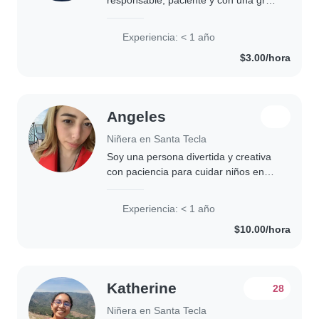
vocación de servicio, interesada en el
cuidado infantil. Me caracterizo por
Experiencia: < 1 año
ser una persona muy atenta,
$3.00/hora
empática..
Angeles
Niñera en Santa Tecla
Soy una persona divertida y creativa
con paciencia para cuidar niños en
edad preescolar. Me encanta dibujar,
leer cuentos y hacer manualidades.
Experiencia: < 1 año
Me siento cómoda con mascotas y
$10.00/hora
tareas..
Katherine
28
Niñera en Santa Tecla