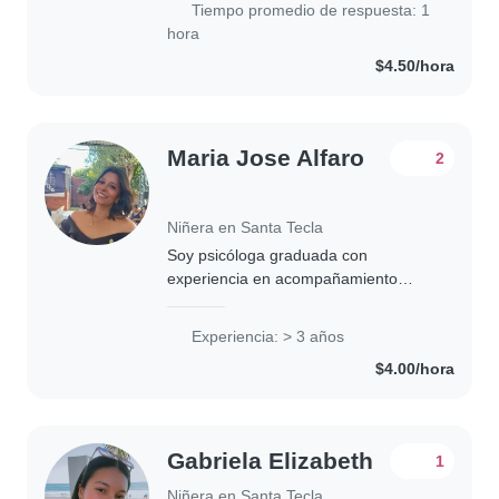
Tiempo promedio de respuesta: 1
es que..
hora
$4.50/hora
Maria Jose Alfaro
2
Niñera en Santa Tecla
Soy psicóloga graduada con
experiencia en acompañamiento
individual de niños en contexto
escolar. Me especializo en el apoyo
Experiencia: > 3 años
emocional, regulación de conducta y
$4.00/hora
acompañamiento respetuoso,..
Gabriela Elizabeth
1
Niñera en Santa Tecla