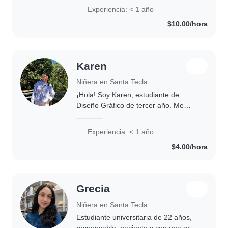
Experiencia: < 1 año
$10.00/hora
Karen
Niñera en Santa Tecla
¡Hola! Soy Karen, estudiante de
Diseño Gráfico de tercer año. Me
considero una persona tranquila,
responsable y muy creativa. Me
Experiencia: < 1 año
encanta hacer manualidades, pintar,
$4.00/hora
jugar videojuegos,..
Grecia
Niñera en Santa Tecla
Estudiante universitaria de 22 años,
responsable, paciente y con una gran