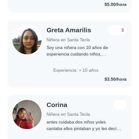
$5.00/hora
Greta Amarilis
3
Niñera en Santa Tecla
Soy una niñera con 10 años de
experiencia cuidando niños,
especialmente bebés y niños
pequeños. He servido durante ese
Experiencia: > 10 años
tiempo en una iglesia en el área de
$3.50/hora
sala cuna, tengo dos hijos..
Corina
Niñera en Santa Tecla
antes cuidaba dos niños yoles
cantaba ellos pintaban y yo les decía
cuentos y me abrasaban