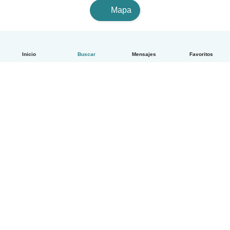
Mapa
Inicio
Buscar
Mensajes
Favoritos
Español
Cómo funciona
Ayuda
Términos y Privacidad
Precios
Datos de la empresa
Babysits para Empresas
Normas de la comunidad