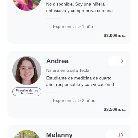
No disponible. Soy una niñera
entusiasta y comprensiva con una
amplia gama de habilidades para
cuidar a los niños. Tengo experiencia
Experiencia: > 1 año
trabajando con bebés, niños
$3.00/hora
pequeños, preescolares..
Andrea
3
Niñera en Santa Tecla
Estudiante de medicina de cuarto
año, responsable y con vocación de
servicio, interesada en el cuidado
Favorito de las
familias
infantil. Me caracterizo por ser
Experiencia: > 2 años
paciente, atenta y empática con los
$3.50/hora
niños, brindando..
Melanny
13