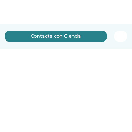
Contacta con Glenda
Español
Cómo funciona
Ayuda
Términos y Privacidad
Precios
Datos de la empresa