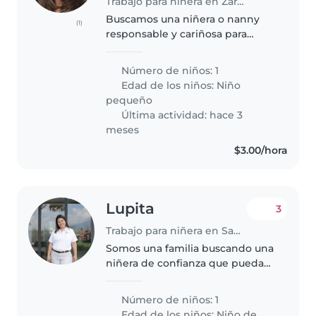
Trabajo para niñera en Zaragoza
Buscamos una niñera o nanny
(1)
responsable y cariñosa para
nuestro hija de 1.5 años, una niña
curioso, amigable y muy
Número de niños: 1
cariñosa. Necesitamos a alguien
Edad de los niños:
Niño
cómodo con mascotas, que
pequeño
disfrute..
Última actividad: hace 3
meses
$3.00/hora
Lupita
3
Trabajo para niñera en San José Villanueva
Somos una familia buscando una
niñera de confianza que pueda
cuidar de nuestro/a inquieto/a,
creativo/a y curioso/a niño/a de
Número de niños: 1
preescolar. Necesitamos alguien
Edad de los niños:
Niño de