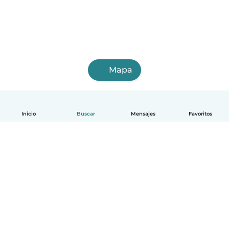
Mapa
Inicio
Buscar
Mensajes
Favoritos
Español
Cómo funciona
Ayuda
Términos y Privacidad
Precios
Datos de la empresa