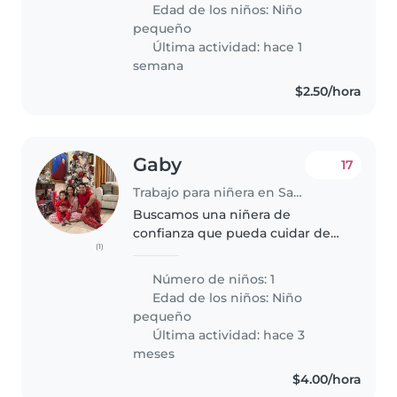
confianza que pueda cuidar a
Edad de los niños:
Niño
nuestra niña energética y
pequeño
curiosa. Nos interesa..
Última actividad: hace 1
semana
$2.50/hora
Gaby
17
Trabajo para niñera en San Salvador
Buscamos una niñera de
confianza que pueda cuidar de
(1)
nuestra pequeña de 2 años. Nos
gustaría alguien que se sienta
Número de niños: 1
cómoda cocinando y realizando
Edad de los niños:
Niño
tareas del hogar (siempre
pequeño
relacionado..
Última actividad: hace 3
meses
$4.00/hora