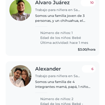
Alvaro Juárez
10
Trabajo para niñera en San Salvador
Somos una familia joven de 3
personas, y un chihuahua, el
bebe tiene un año 4 meses, esta
en la fase de empezar a caminar,
Número de niños: 1
necesitamos que lo cuide solo
Edad de los niños:
Bebé
jueves por la mañana de 6:50..
Última actividad: hace 1 mes
$3.00/hora
Alexander
6
Trabajo para niñera en San Salvador
Somos una familia de 4
integrantes mamá, papá, 1 niño
de 5 años y un bebé de 3 meses
buscamos una niñera que ayude
Número de niños: 2
a cuidar junto a mamá a cuidar a
Edad de los niños:
Bebé
•