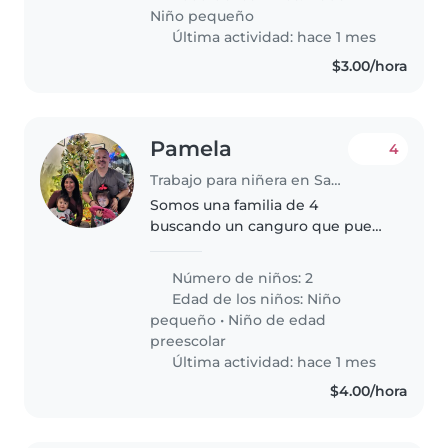
los niños
Niño pequeño
Última actividad: hace 1 mes
$3.00/hora
Pamela
4
Trabajo para niñera en Santa Tecla
Somos una familia de 4
buscando un canguro que pueda
cuidar de nuestras dos hijas
cariñosas, energéticas y muy
Número de niños: 2
creativas, una en edad
Edad de los niños:
Niño
preescolar y otra en edad de
pequeño
•
Niño de edad
guardería. Esperamos..
preescolar
Última actividad: hace 1 mes
$4.00/hora