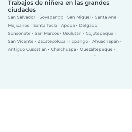
Trabajos de niñera en las grandes
ciudades
San Salvador
Soyapango
San Miguel
Santa Ana
Mejicanos
Santa Tecla
Apopa
Delgado
Sonsonate
San Marcos
Usulután
Cojutepeque
San Vicente
Zacatecoluca
Ilopango
Ahuachapán
Antiguo Cuscatlán
Chalchuapa
Quezaltepeque
Aguilares
Sensuntepeque
Izalco
La Libertad
Sonzacate
Zaragoza