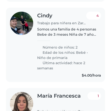
Cindy
4
Trabajo para niñera en Zaragoza
Somos una familia de 4 personas
Bebe de 3 meses Niña de 7 años
La niña va al colegio de 7 a 230 y
después tiene extracurriculares,
Número de niños: 2
La niña es independiente le
Edad de los niños:
Bebé
•
gusta mucho jugar..
Niño de primaria
Última actividad: hace 2
semanas
$4.00/hora
María Francesca
1