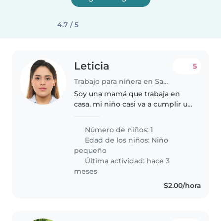
4.7 / 5
Leticia
5
Trabajo para niñera en San Salvador
Soy una mamá que trabaja en
casa, mi niño casi va a cumplir un
año y le gusta mucho jugar.
Estoy buscando a alguien que
Número de niños: 1
me ayude por las mañanas,
Edad de los niños:
Niño
necesitamos una persona
pequeño
cariñosa y..
Última actividad: hace 3
meses
$2.00/hora