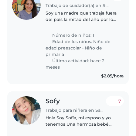
Trabajo de cuidador(a) en Sitio del Niño
Soy una madre que trabaja fuera
del país la mitad del año por lo
que necesitamos una persona
responsable, paciente, con
Número de niños: 1
conocimiento para tratar niño
Edad de los niños:
Niño de
con TEA, TDH e hiperactividad...
edad preescolar
•
Niño de
primaria
Última actividad: hace 2
meses
$2.85/hora
Sofy
7
Trabajo para niñera en Santa Tecla
Hola Soy Sofía, mi esposo y yo
tenemos Una hermosa bebé,
inteligente y muy cariñosa.