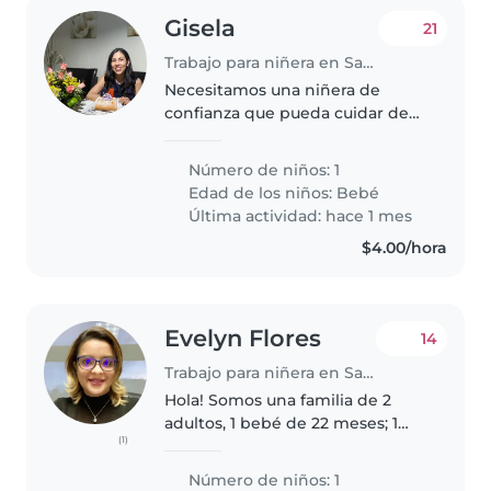
Gisela
21
Trabajo para niñera en San Salvador
Necesitamos una niñera de
confianza que pueda cuidar de
nuestra bebé. Buscamos a
alguien que se sienta cómoda
Número de niños: 1
cocinando, Nos gustaría que la
Edad de los niños:
Bebé
niñera pudiera venir a nuestra
Última actividad: hace 1 mes
casa para..
$4.00/hora
Evelyn Flores
14
Trabajo para niñera en Santa Tecla
Hola! Somos una familia de 2
adultos, 1 bebé de 22 meses; 1
(1)
perrito mayor. Estamos
buscando a una niñera de
Número de niños: 1