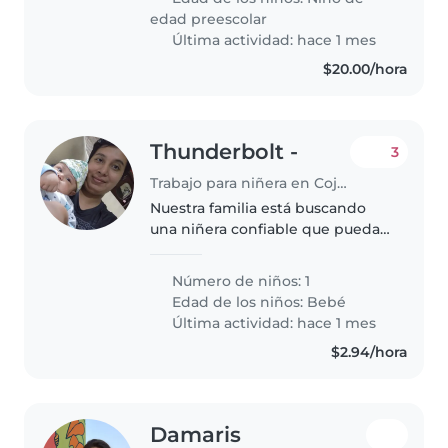
que se sienta cómodo/a..
edad preescolar
Última actividad: hace 1 mes
$20.00/hora
Thunderbolt -
3
Trabajo para niñera en Cojutepeque
Nuestra familia está buscando
una niñera confiable que pueda
cuidar de mi bebe de 6 meses y
que se sienta cómoda con
Número de niños: 1
mascotas y que realice algunas
Edad de los niños:
Bebé
tareas , con experiencia de 3
Última actividad: hace 1 mes
años..
$2.94/hora
Damaris