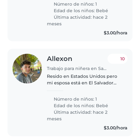
Somos un matrimonio joven,
Número de niños: 1
Con mucho amor y alegría en
Edad de los niños:
Bebé
nuestra casa y buscamos a
Última actividad: hace 2
alguien amable,..
meses
$3.00/hora
Allexon
10
Trabajo para niñera en Santa Tecla
Resido en Estados Unidos pero
mi esposa está en El Salvador
con nuestra hija de 6 meses y
necesita una mano con nuestra
Número de niños: 1
hija para que descanse un poco
Edad de los niños:
Bebé
más. Buscamos a alguien que
Última actividad: hace 2
pueda..
meses
$3.00/hora